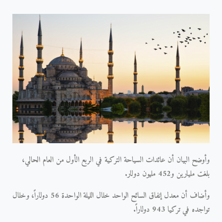
وأوضح البيان أن عائدات
السياحة التركية
في الربع الأول من العام الحالي،
بلغت مليارين و452 مليون دولار.
وأضاف أن معدل إنفاق السائح الواحد خلال الليلة الواحدة 56 دولاراً، وخلال
تواجده في تركيا 943 دولاراً.