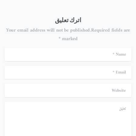
اترك تعليق
Your email address will not be published.Required fields are
marked *
me
ail
ite
تعلي